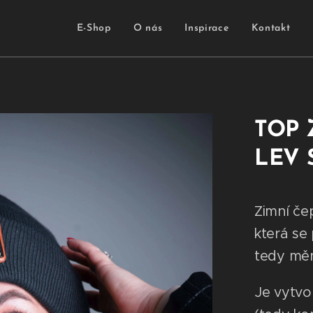
E-Shop
O nás
Inspirace
Kontakt
TOP Z
LEV 
Zimní če
která se 
tedy měn
Je vytvo