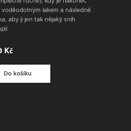
mpletně ručně), kdy je nakonec
a voděodolným lakem a následně
, aby ji jen tak nějaký sníh
pil.
0
Kč
Do košíku