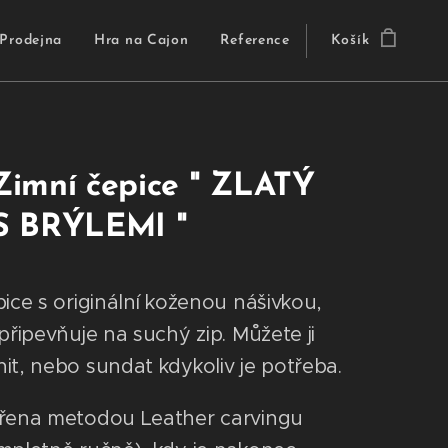
Prodejna
Hra na Cajon
Reference
Košík
imní čepice " ZLATÝ
S BRÝLEMI "
pice s originální koženou nášivkou,
připevňuje na suchý zip. Můžete ji
it, nebo sundat kdykoliv je potřeba.
řena metodou Leather carvingu