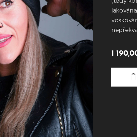
(tedy ko
lakován
voskována
nepřekva
1 190,0