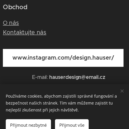
Obchod
O nás
Kontaktujte nás
www.instagram.com/design.hauser/
hauserdesign@email.cz
E-mail:
Používáme cookies, abychom zajistili správné fungování a
bezpečnost našich stránek. Tím vám můžeme zajistit tu
Vytvořeno službou
Webnode
Cookies
nejlepší zkušenost při jejich návštěvě.
Do košíku
Přijmout nezbytné
Přijmout vše