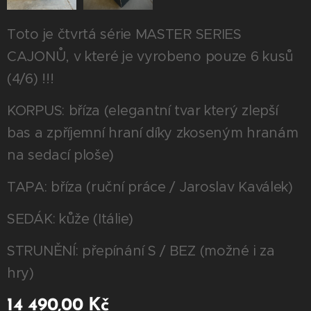
Toto je čtvrtá série MASTER SERIES
CAJONŮ, v které je vyrobeno pouze 6 kusů
(4/6) !!!
KORPUS: bříza (elegantní tvar který zlepší
bas a zpříjemní hraní díky zkoseným hranám
na sedací ploše)
TAPA: bříza (ruční práce / Jaroslav Kaválek)
SEDÁK: kůže (Itálie)
STRUNĚNÍ: přepínání S / BEZ (možné i za
hry)
14 490,00
Kč