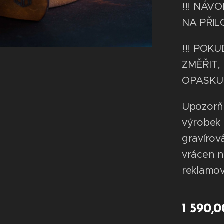
!!! NÁV
NA PŘIL
!!! POK
ZMĚŘIT,
OPASKU !
Upozorňu
výrobek 
gravírov
vrácen 
reklamo
1 590,0