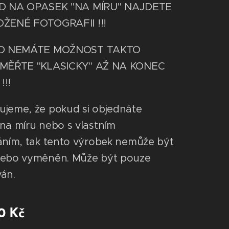
OD NA OPASEK "NA MÍRU" NAJDETE
OŽENÉ FOTOGRAFII !!!
UD NEMÁTE MOŽNOST TAKTO
 MĚŘTE "KLASICKY" AŽ NA KONEC
!!
jeme, že pokud si objednáte
na míru nebo s vlastním
áním, tak tento výrobek nemůže být
nebo vyměněn. Může být pouze
ván.
0
Kč