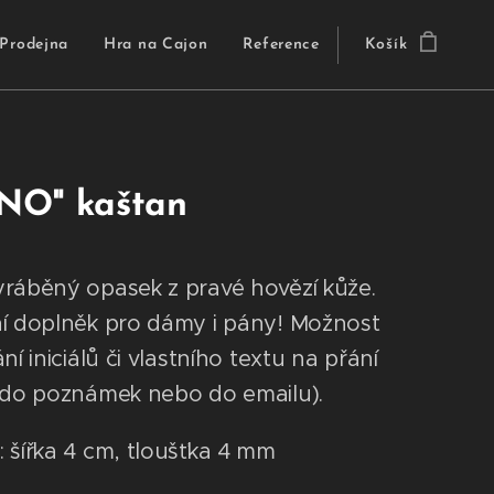
Prodejna
Hra na Cajon
Reference
Košík
NO" kaštan
ráběný opasek z pravé hovězí kůže.
í doplněk pro dámy i pány! Možnost
ní iniciálů či vlastního textu na přání
 do poznámek nebo do emailu).
 šířka 4 cm, tloušťka 4 mm