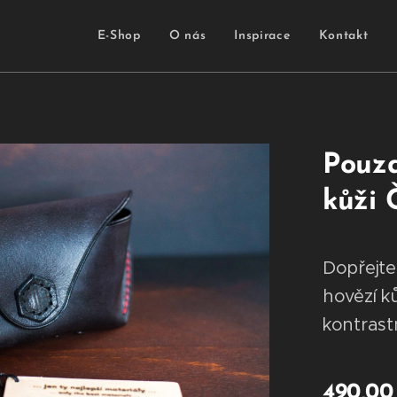
E-Shop
O nás
Inspirace
Kontakt
Pouzd
kůži
Dopřejte
hovězí k
kontrast
490,00