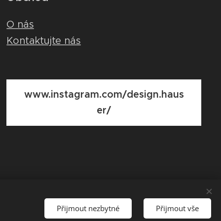
O nás
Kontaktujte nás
www.instagram.com/design.haus
er/
Přijmout nezbytné
Přijmout vše