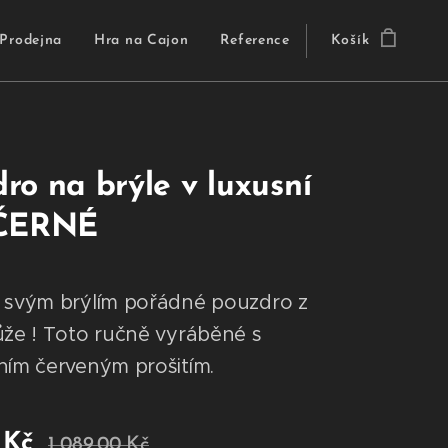
Prodejna
Hra na Cajon
Reference
Košík
ro na brýle v luxusní
 ČERNÉ
 svým brýlím pořádné pouzdro z
ůže ! Toto ručně vyráběné s
ním červeným prošitím.
Kč
1 089,00
Kč