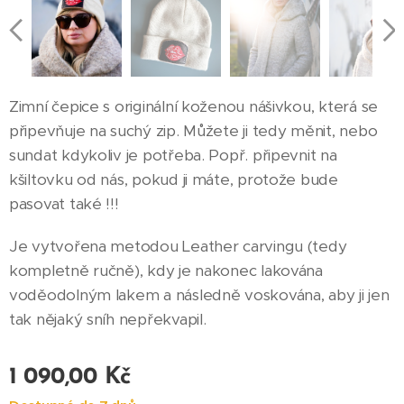
Zimní čepice s originální koženou nášivkou, která se
připevňuje na suchý zip. Můžete ji tedy měnit, nebo
sundat kdykoliv je potřeba. Popř. připevnit na
kšiltovku od nás, pokud ji máte, protože bude
pasovat také !!!
Je vytvořena metodou Leather carvingu (tedy
kompletně ručně), kdy je nakonec lakována
voděodolným lakem a následně voskována, aby ji jen
tak nějaký sníh nepřekvapil.
1 090,00
Kč