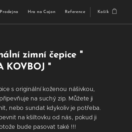
Prodejna
Hra na Cajon
Reference
Košík
nální zimní čepice "
A KOVBOJ "
pice s originální koženou nášivkou,
připevňuje na suchý zip. Můžete ji
it, nebo sundat kdykoliv je potřeba.
pevnit na kšiltovku od nás, pokud ji
otože bude pasovat také !!!