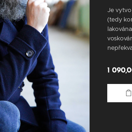
Je vytvo
(tedy ko
lakován
voskována
nepřekva
1 090,