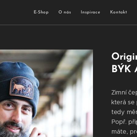
E-Shop
O nás
Inspirace
Kontakt
Origi
BÝK 
Zimní če
která se 
tedy měn
Popř. při
máte, pr