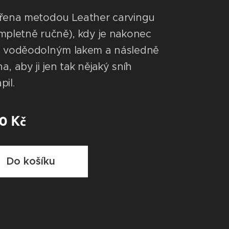
řena metodou Leather carvingu
mpletně ručně), kdy je nakonec
a voděodolným lakem a následně
, aby ji jen tak nějaký sníh
pil.
00
Kč
Do košíku