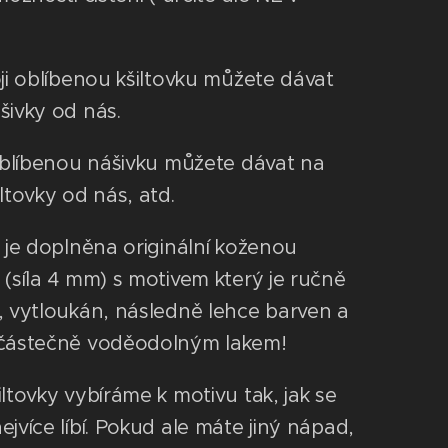
oji oblíbenou kšiltovku můžete dávat
šivky od nás.
 oblíbenou nášivku můžete dávat na
ltovky od nás, atd.
a je doplněna originální koženou
 (síla 4 mm) s motivem který je ručně
, vytloukán, následně lehce barven a
 částečně voděodolným lakem!
iltovky vybíráme k motivu tak, jak se
jvíce líbí. Pokud ale máte jiný nápad,