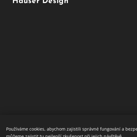
Hauser Design
Používáme cookies, abychom zajistili správné fungování a bezp
můžeme zajistit tu nejlepší zkušenost při jejich návštěvě.