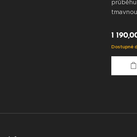
průběhu
tmavnout
1 190,0
Dostupné d