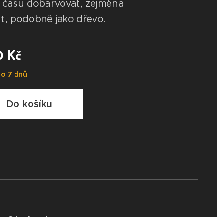
 času dobarvovat, zejména
, podobně jako dřevo.
0
Kč
o 7 dnů
Do košíku