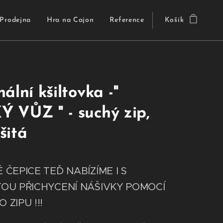
Prodejna
Hra na Cajon
Reference
Košík
nální kšiltovka -"
 VŮZ " - suchý zip,
šitá
 ČEPICE TEĎ NABÍZÍME I S
OU PŘICHYCENÍ NÁŠIVKY POMOCÍ
 ZIPU !!!