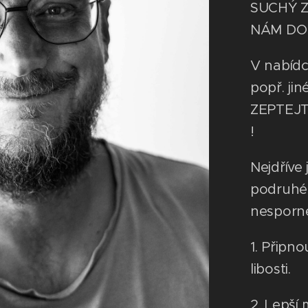
SUCHÝ ZI
NÁM DO
V nabíd
popř. ji
ZEPTEJT
!
Nejdříve
podruhé 
nesporn
1. Připn
libosti.
2. Lepší 