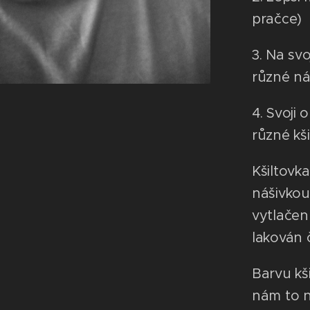
pračce)
3. Na sv
různé ná
4. Svoji
různé kši
Kšiltovk
nášivkou
vytlačen
lakován
Barvu kš
nám to ne