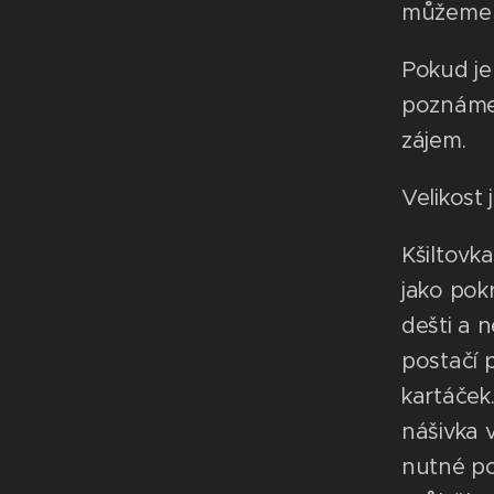
můžeme v
Pokud je 
poznámek
zájem.
Velikost 
Kšiltovk
jako pok
dešti a n
postačí 
kartáček.
nášivka 
nutné po