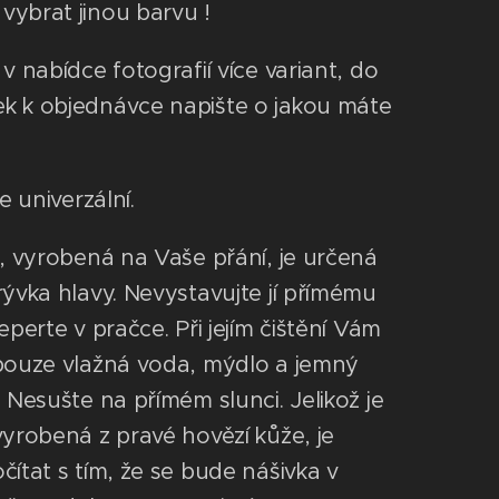
ybrat jinou barvu !
v nabídce fotografií více variant, do
 k objednávce napište o jakou máte
je univerzální.
a, vyrobená na Vaše přání, je určená
rývka hlavy. Nevystavujte jí přímému
eperte v pračce. Při jejím čištění Vám
pouze vlažná voda, mýdlo a jemný
 Nesušte na přímém slunci. Jelikož je
vyrobená z pravé hovězí kůže, je
čítat s tím, že se bude nášivka v