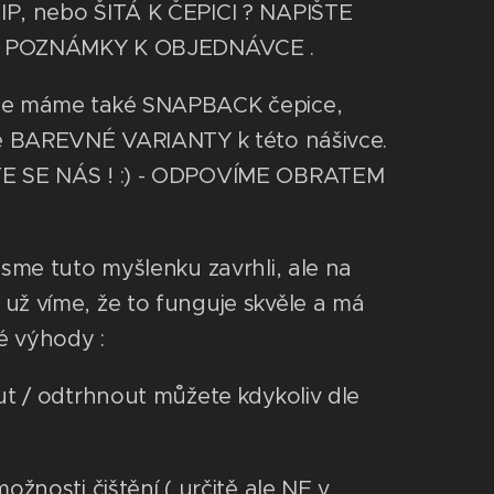
P, nebo ŠITÁ K ČEPICI ? NAPIŠTE
 POZNÁMKY K OBJEDNÁVCE .
ce máme také SNAPBACK čepice,
né BAREVNÉ VARIANTY k této nášivce.
E SE NÁS ! :) - ODPOVÍME OBRATEM
 jsme tuto myšlenku zavrhli, ale na
už víme, že to funguje skvěle a má
é výhody :
out / odtrhnout můžete kdykoliv dle
možnosti čištění ( určitě ale NE v