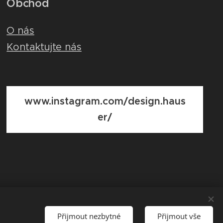
Obchod
O nás
Kontaktujte nás
www.instagram.com/design.haus
er/
Přijmout nezbytné
Přijmout vše