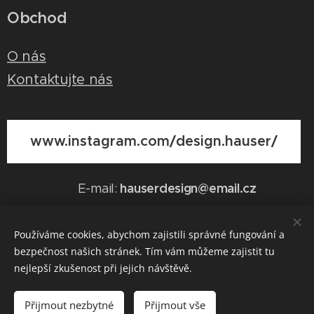
Obchod
O nás
Kontaktujte nás
www.instagram.com/design.hauser/
hauserdesign@email.cz
E-mail:
Používáme cookies, abychom zajistili správné fungování a
bezpečnost našich stránek. Tím vám můžeme zajistit tu
Vytvořeno službou
Webnode
Cookies
nejlepší zkušenost při jejich návštěvě.
Do košíku
Přijmout nezbytné
Přijmout vše