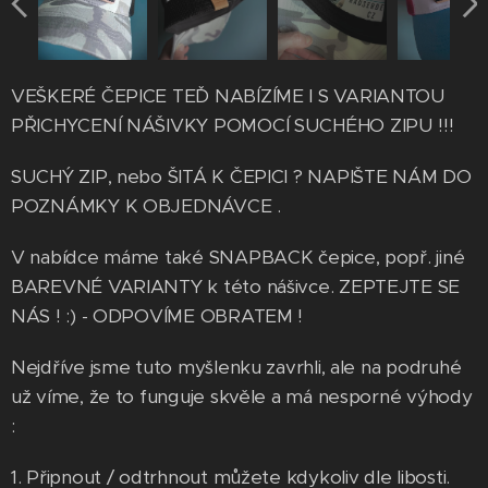
VEŠKERÉ ČEPICE TEĎ NABÍZÍME I S VARIANTOU
PŘICHYCENÍ NÁŠIVKY POMOCÍ SUCHÉHO ZIPU !!!
SUCHÝ ZIP, nebo ŠITÁ K ČEPICI ? NAPIŠTE NÁM DO
POZNÁMKY K OBJEDNÁVCE .
V nabídce máme také SNAPBACK čepice, popř. jiné
BAREVNÉ VARIANTY k této nášivce. ZEPTEJTE SE
NÁS ! :) - ODPOVÍME OBRATEM !
Nejdříve jsme tuto myšlenku zavrhli, ale na podruhé
už víme, že to funguje skvěle a má nesporné výhody
:
1. Připnout / odtrhnout můžete kdykoliv dle libosti.