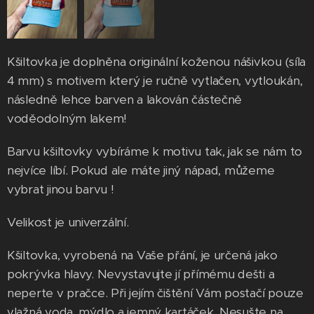
Kšiltovka je doplněna originální koženou nášivkou (síla
4 mm) s motivem který je ručně vytlačen, vytloukán,
následně lehce barven a lakován částečně
voděodolným lakem!
Barvu kšiltovky vybíráme k motivu tak, jak se nám to
nejvíce líbí. Pokud ale máte jiný nápad, můžeme
vybrat jinou barvu !
Velikost je univerzální.
Kšiltovka, vyrobená na Vaše přání, je určená jako
pokrývka hlavy. Nevystavujte jí přímému dešti a
neperte v pračce. Při jejím čištění Vám postačí pouze
vlažná voda, mýdlo a jemný kartáček. Nesušte na