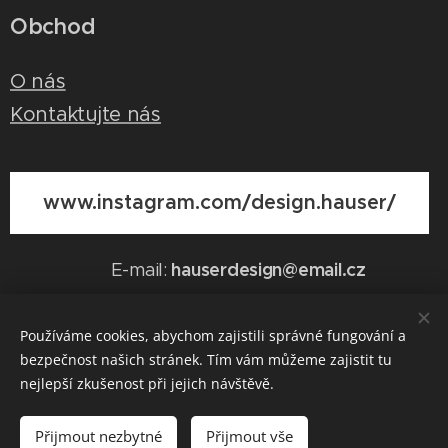
Obchod
O nás
Kontaktujte nás
www.instagram.com/design.hauser/
hauserdesign@email.cz
E-mail:
Používáme cookies, abychom zajistili správné fungování a
bezpečnost našich stránek. Tím vám můžeme zajistit tu
Vytvořeno službou
Webnode
Cookies
nejlepší zkušenost při jejich návštěvě.
Do košíku
Přijmout nezbytné
Přijmout vše