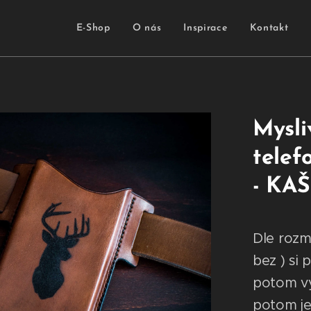
E-Shop
O nás
Inspirace
Kontakt
Mysli
telefo
- KA
Dle rozm
bez ) si
potom vy
potom j