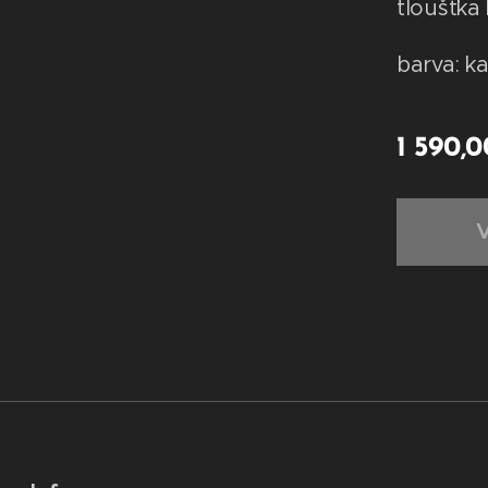
tloušťka
barva: k
1 590,0