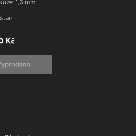
 kůže: 1,6 mm
aštan
0
Kč
Vyprodáno