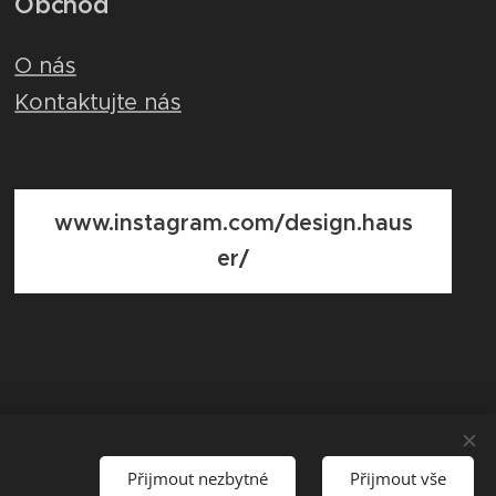
Obchod
O nás
Kontaktujte nás
www.instagram.com/design.haus
er/
Přijmout nezbytné
Přijmout vše