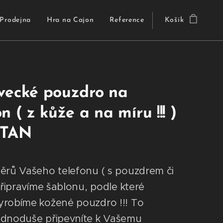
Prodejna
Hra na Cajon
Reference
Košík
vecké pouzdro na
n ( z kůže a na míru !!! )
ŠTAN
ěrů Vašeho telefonu ( s pouzdrem či
 připravíme šablonu, podle které
robíme kožené pouzdro !!! To
ednoduše připevníte k Vašemu