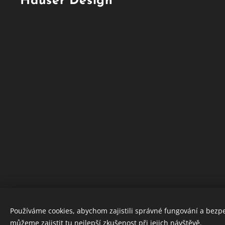
Hauser Design
Používáme cookies, abychom zajistili správné fungování a bezp
můžeme zajistit tu nejlepší zkušenost při jejich návštěvě.