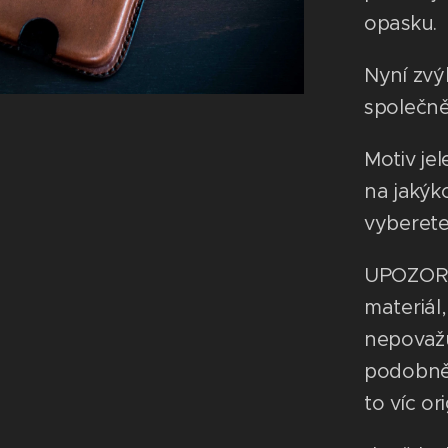
opasku.
Nyní zvý
společně
Motiv je
na jakýko
vyberete
UPOZORNĚ
materiál
nepovaž
podobně 
to víc ori