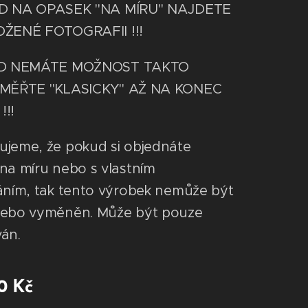
OD NA OPASEK "NA MÍRU" NAJDETE
OŽENÉ FOTOGRAFII !!!
UD NEMÁTE MOŽNOST TAKTO
 MĚŘTE "KLASICKY" AŽ NA KONEC
!!
jeme, že pokud si objednáte
na míru nebo s vlastním
áním, tak tento výrobek nemůže být
nebo vyměněn. Může být pouze
ván.
0
Kč