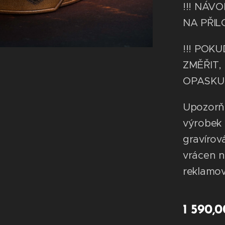
!!! NÁV
NA PŘIL
!!! POK
ZMĚŘIT,
OPASKU !
Upozorňu
výrobek 
gravírov
vrácen 
reklamo
1 590,0