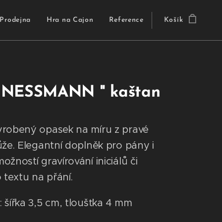
Prodejna
Hra na Cajon
Reference
Košík
INESSMANN " kaštan
robený opasek na míru z pravé
ůže. Elegantní doplněk pro pány i
žností gravírování iniciálů či
 textu na přání.
 šířka 3,5 cm, tloušťka 4 mm