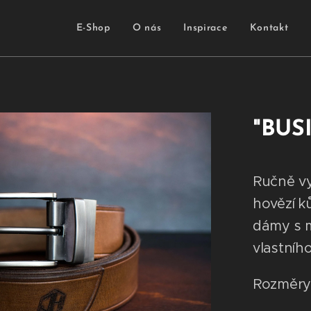
E-Shop
O nás
Inspirace
Kontakt
"BUS
Ručně vy
hovězí k
dámy s mo
vlastního
Rozměry: