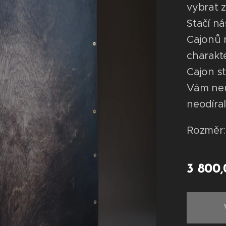
vybrat z
Stačí ná
Cajonů n
charakte
Cajon s
Vám neuš
neodíral
Rozměr:
3 800,