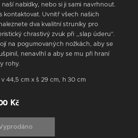
 naší nabídky, nebo si ji sami navrhnout.
s kontaktovat. Uvnitř všech našich
aleznete dva kvalitní struníky pro
ristický chrastivý zvuk při ,,slap úderu".
tojí na pogumovaných nožkách, aby se
pinil, nenavlhl a aby se mu při hraní
y rohy.
 v 44,5 cm x š 29 cm, h 30 cm
00
Kč
Vyprodáno