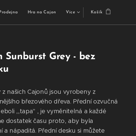
Prodejna
Hra na Cajon
Více
Košík
n Sunburst Grey - bez
ku
 z našich Cajonů jsou vyrobeny z
tnějšího březového dřeva. Přední ozvučná
eboli ,,tapa" , je vyměnitelná a každé
e dostatek času proto, aby byla
ní a nápaditá. Přední desku si můžete