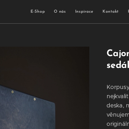
E-Shop
O nás
Inspirace
Kontakt
Cajo
sedá
Korpusy
nejkvali
deska, n
věnujem
originál