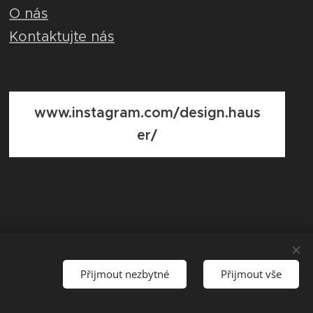
O nás
Kontaktujte nás
www.instagram.com/design.haus
er/
Přijmout nezbytné
Přijmout vše