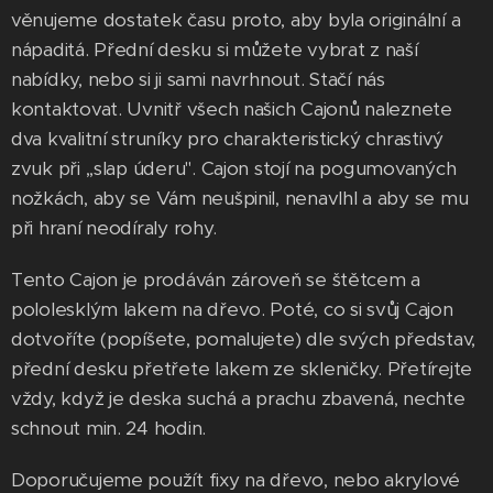
věnujeme dostatek času proto, aby byla originální a
nápaditá. Přední desku si můžete vybrat z naší
nabídky, nebo si ji sami navrhnout. Stačí nás
kontaktovat. Uvnitř všech našich Cajonů naleznete
dva kvalitní struníky pro charakteristický chrastivý
zvuk při ,,slap úderu". Cajon stojí na pogumovaných
nožkách, aby se Vám neušpinil, nenavlhl a aby se mu
při hraní neodíraly rohy.
Tento Cajon je prodáván zároveň se štětcem a
pololesklým lakem na dřevo. Poté, co si svůj Cajon
dotvoříte (popíšete, pomalujete) dle svých představ,
přední desku přetřete lakem ze skleničky. Přetírejte
vždy, když je deska suchá a prachu zbavená, nechte
schnout min. 24 hodin.
Doporučujeme použít fixy na dřevo, nebo akrylové