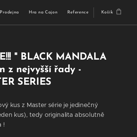
Prodejna
Hra na Cajon
Reference
Košík
CE!!! " BLACK MANDALA
n z nejvyšší řady -
ER SERIES
vý kus z Master série je jedinečný
eden kus), tedy originalita absolutně
 !