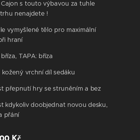
 Cajon s touto výbavou za tuhle
trhu nenajdete !
le vymyšlené tělo pro maximální
ři hraní
 bříza, TAPA: bříza
í, kožený vrchní díl sedáku
t přepnutí hry se struněním a bez
t kdykoliv doobjednat novou desku,
a přání
,00
Kč