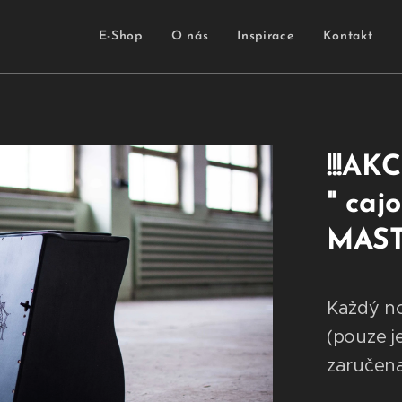
E-Shop
O nás
Inspirace
Kontakt
!!!AK
" cajo
MAST
Každý no
(pouze j
zaručena