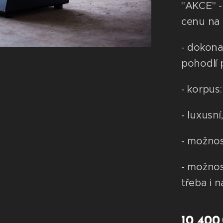
"AKCE" -
cenu na 
- dokona
pohodlí p
- korpus:
- luxusn
- možnos
- možnos
třeba i n
10 400